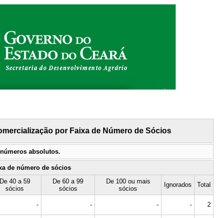
omercialização por Faixa de Número de Sócios
m números absolutos.
xa de número de sócios
De 40 a 59
De 60 a 99
De 100 ou mais
Ignorados
Total
sócios
sócios
sócios
-
-
-
-
2