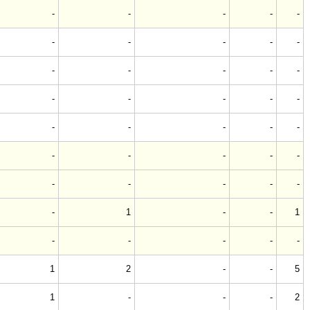
-
-
-
-
-
-
-
-
-
-
-
-
-
-
-
-
-
-
-
-
-
-
-
-
-
-
-
-
-
-
-
-
-
-
-
-
1
-
-
1
-
-
-
-
-
1
2
-
-
5
1
-
-
-
2