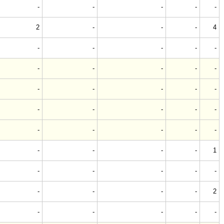
-
-
-
-
-
2
-
-
-
4
-
-
-
-
-
-
-
-
-
-
-
-
-
-
-
-
-
-
-
-
-
-
-
-
-
-
-
-
-
1
-
-
-
-
-
-
-
-
-
2
-
-
-
-
-