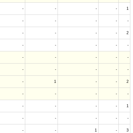
-
-
-
-
1
-
-
-
-
-
-
-
-
-
2
-
-
-
-
-
-
-
-
-
-
-
-
-
-
-
-
1
-
-
2
-
-
-
-
-
-
-
-
-
1
-
-
-
-
-
-
-
1
-
3