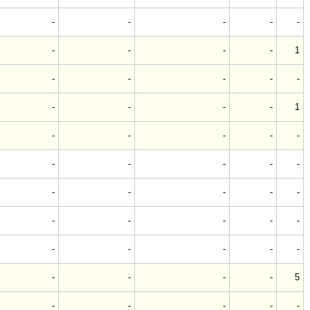
-
-
-
-
-
-
-
-
-
1
-
-
-
-
-
-
-
-
-
1
-
-
-
-
-
-
-
-
-
-
-
-
-
-
-
-
-
-
-
-
-
-
-
-
-
-
-
-
-
5
-
-
-
-
-