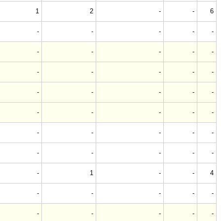
1
2
-
-
6
-
-
-
-
-
-
-
-
-
-
-
-
-
-
-
-
-
-
-
-
-
-
-
-
-
-
-
-
-
-
-
-
-
-
-
-
1
-
-
4
-
-
-
-
-
-
-
-
-
-