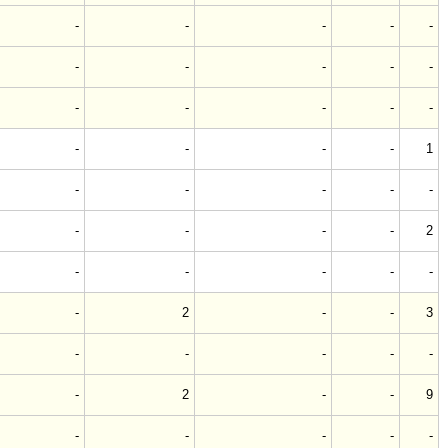
-
-
-
-
-
-
-
-
-
-
-
-
-
-
-
-
-
-
-
1
-
-
-
-
-
-
-
-
-
2
-
-
-
-
-
-
2
-
-
3
-
-
-
-
-
-
2
-
-
9
-
-
-
-
-