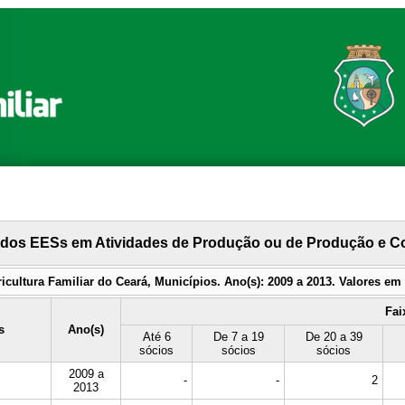
 dos EESs em Atividades de Produção ou de Produção e C
icultura Familiar do Ceará, Municípios. Ano(s): 2009 a 2013. Valores e
Fai
s
Ano(s)
Até 6
De 7 a 19
De 20 a 39
sócios
sócios
sócios
2009 a
-
-
2
2013