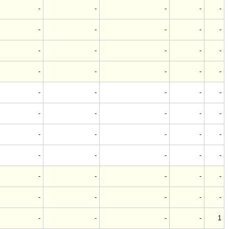
-
-
-
-
-
-
-
-
-
-
-
-
-
-
-
-
-
-
-
-
-
-
-
-
-
-
-
-
-
-
-
-
-
-
-
-
-
-
-
-
-
-
-
-
-
-
-
-
-
-
-
-
-
-
1