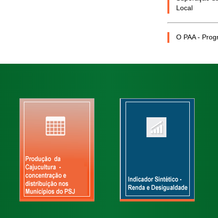
Local
O PAA - Prog