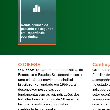
O DIEESE
Conheç
O DIEESE, Departamento Intersindical de
Os estudos 
Estatística e Estudos Socioeconômicos, é
Familiar tê
uma criação do movimento sindical
acompanham
brasileiro. Foi fundado em 1955 para
no estado 
desenvolver pesquisas que
indicadore
fundamentassem as reivindicações dos
setor econ
trabalhadores. Ao longo de 50 anos de
temas sele
história, a instituição conquistou
constantem
credibilidade, nacional e
fornecer su