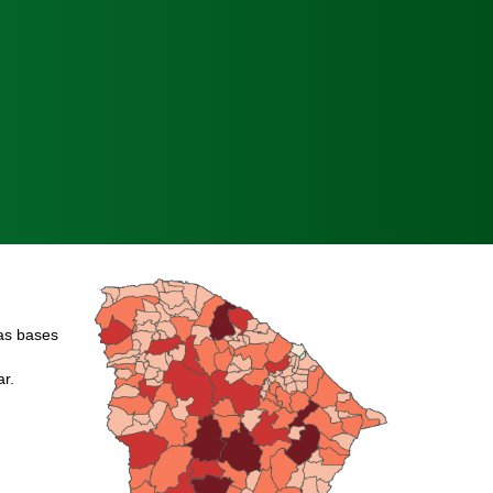
as bases
ar.