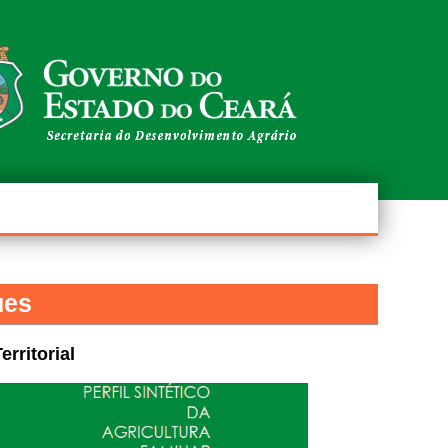
ues
rritorial